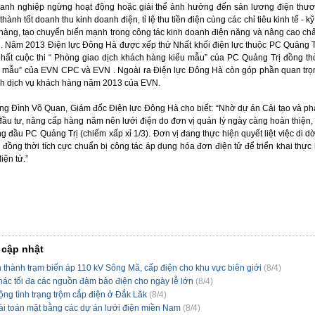
oanh nghiệp ngừng hoạt động hoặc giải thể ảnh hưởng đến sản lương điện thư
hành tốt doanh thu kinh doanh điện, tỉ lệ thu tiền điện cùng các chỉ tiêu kinh tế - k
hàng, tạo chuyển biến mạnh trong công tác kinh doanh điện năng và nâng cao chấ
. Năm 2013 Điện lực Đông Hà được xếp thứ Nhất khối điện lực thuộc PC Quảng Trị
Nhất cuộc thi “ Phòng giao dịch khách hàng kiểu mẫu” của PC Quảng Trị đồng thời
 mẫu” của EVN CPC và EVN . Ngoài ra Điện lực Đông Hà còn góp phần quan trọng
h dịch vụ khách hàng năm 2013 của EVN.
g Đình Võ Quan, Giám đốc Điện lực Đông Hà cho biết: “Nhờ dự án Cải tạo và phát 
đầu tư, nâng cấp hàng năm nên lưới điện do đơn vị quản lý ngày càng hoàn thiện,
 đầu PC Quảng Trị (chiếm xấp xỉ 1/3). Đơn vị đang thực hiện quyết liệt việc di dờ
ng thời tích cực chuẩn bị công tác áp dụng hóa đơn điện tử để triển khai thực hi
điện tử.”
 cập nhật
thành trạm biến áp 110 kV Sông Mã, cấp điện cho khu vực biên giới
(
8/4
)
hác tối đa các nguồn đảm bảo điện cho ngày lễ lớn
(
8/4
)
ng tình trạng trộm cắp điện ở Đắk Lăk
(
8/4
)
ài toán mặt bằng các dự án lưới điện miền Nam
(
8/4
)