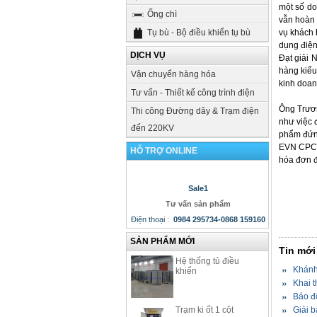
một số d
Ống chì
vẫn hoàn t
Tụ bù - Bộ điều khiển tụ bù
vụ khách 
dụng điện
DỊCH VỤ
Đạt giải 
hàng kiểu
Vận chuyển hàng hóa
kinh doan
Tư vấn - Thiết kế công trình điện
Ông Trươn
Thi công Đường dây & Trạm điện
như việc 
đến 220KV
phẩm đứng
EVN CPC đồ
HỖ TRỢ ONLINE
hóa đơn 
Sale1
Tư vấn sản phẩm
Điện thoại
:
0984 295734-0868 159160
SẢN PHẨM MỚI
Tin mới
Hệ thống tủ điều
Khánh 
khiển
Khai t
Báo độ
Trạm ki ốt 1 cột
Giải b