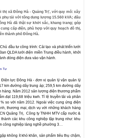
i thị xã Đông Hà - Quảng Trị', với quy mô: xây
A phụ tải với tổng dung lượng 15.560 kVA; đấu
Đông Hà đã thật sự khởi sắc, khang trang; góp
 cung cấp điện, phù hợp với quy hoạch đô thị,
 lên thành phố Đông Hà.
đầu tư công trình: Cải tạo và phát triển lưới
an QLDA lưới điện miền Trung điều hành, khởi
nh đóng điện đưa vào vận hành.
ân Tư
Điện lực Đông Hà - đơn vị quản lý vận quản lý
,17 km đường dây trung áp; 259,5 km đường dây
hách hàng. Năm 2012 sản lượng điện thương phẩm
đạt 119,68 triệu kwh. Tỉ lệ truyền tải và phân
so với năm 2012. Ngoài việc cung ứng điện
doanh, thương mại, dịch vụ với những khách hàng
n - CN Quảng Trị, Công ty TNHH MTV cấp nước &
hành các khu công nghiệp tập trung như: khu
ụm công nghiệp làng nghề phường 3…
ặp không ít khó khăn, sản phẩm tiêu thụ chậm,