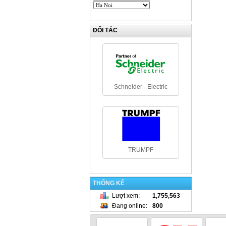
ĐỐI TÁC
Schneider - Electric
TRUMPF
THỐNG KÊ
Lượt xem
:
1,755,563
Đang online
:
800
Kraus & Naimer