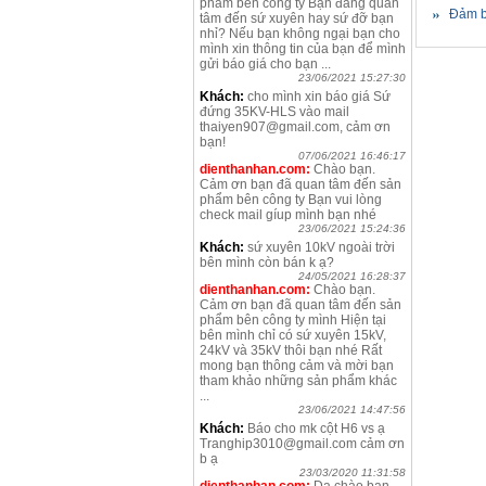
phẩm bên công ty Bạn đang quan
Đảm b
tâm đến sứ xuyên hay sứ đỡ bạn
nhỉ? Nếu bạn không ngại bạn cho
mình xin thông tin của bạn để mình
gửi báo giá cho bạn ...
23/06/2021 15:27:30
Khách:
cho mình xin báo giá Sứ
đứng 35KV-HLS vào mail
thaiyen907@gmail.com, cảm ơn
bạn!
07/06/2021 16:46:17
dienthanhan.com:
Chào bạn.
Cảm ơn bạn đã quan tâm đến sản
phẩm bên công ty Bạn vui lòng
check mail gíup mình bạn nhé
23/06/2021 15:24:36
Khách:
sứ xuyên 10kV ngoài trời
bên mình còn bán k ạ?
24/05/2021 16:28:37
dienthanhan.com:
Chào bạn.
Cảm ơn bạn đã quan tâm đến sản
phẩm bên công ty mình Hiện tại
bên mình chỉ có sứ xuyên 15kV,
24kV và 35kV thôi bạn nhé Rất
mong bạn thông cảm và mời bạn
tham khảo những sản phẩm khác
...
23/06/2021 14:47:56
Khách:
Báo cho mk cột H6 vs ạ
Tranghip3010@gmail.com cảm ơn
b ạ
23/03/2020 11:31:58