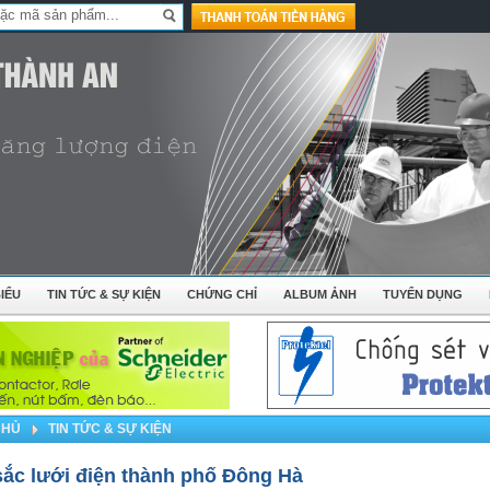
IỂU
TIN TỨC & SỰ KIỆN
CHỨNG CHỈ
ALBUM ẢNH
TUYỂN DỤNG
CHỦ
TIN TỨC & SỰ KIỆN
sắc lưới điện thành phố Đông Hà