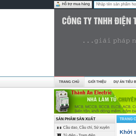
Hỗ trợ mua hàng
TRANG CHỦ
GIỚI THIỆU
DỰ ÁN TIÊU B
SẢN PHẨM SẢN XUẤT
TRANG 
Cầu dao, Cầu chì, Sứ xuyên
Khởi 
Tủ điện - Trạm điện