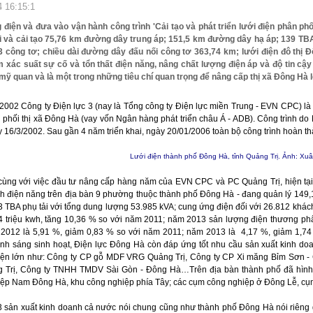
4 16:15:1
 điện và đưa vào vận hành công trình 'Cải tạo và phát triển lưới điện phân phố
i và cải tạo 75,76 km đường dây trung áp; 151,5 km đường dây hạ áp; 139 TB
3 công tơ; chiều dài đường dây đấu nối công tơ 363,74 km; lưới điện đô thị 
 xác suất sự cố và tổn thất điện năng, nâng chất lượng điện áp và độ tin cậy
ỹ quan và là một trong những tiêu chí quan trọng để nâng cấp thị xã Đông Hà
02 Công ty Điện lực 3 (nay là Tổng công ty Điện lực miền Trung - EVN CPC) là Chủ 
 phối thị xã Đông Hà (vay vốn Ngân hàng phát triển châu Á - ADB). Công trình do B
16/3/2002. Sau gần 4 năm triển khai, ngày 20/01/2006 toàn bộ công trình hoàn thà
Lưới điện thành phố Đông Hà, tỉnh Quảng Trị. Ảnh: Xu
cùng với việc đầu tư nâng cấp hàng năm của EVN CPC và PC Quảng Trị, hiện tại 
h điện năng trên địa bàn 9 phường thuộc thành phố Đông Hà - đang quản lý 149
3 TBA phụ tải với tổng dung lượng 53.985 kVA; cung ứng điện đối với 26.812 k
4 triệu kwh, tăng 10,36 % so với năm 2011; năm 2013 sản lượng điện thương phẩm 
2012 là 5,91 %, giảm 0,83 % so với năm 2011; năm 2013 là 4,17 %, giảm 1,74 % 
ánh sáng sinh hoạt, Điện lực Đông Hà còn đáp ứng tốt nhu cầu sản xuất kinh 
 điện lớn như: Công ty CP gỗ MDF VRG Quảng Trị, Công ty CP Xi măng Bỉm Sơ
 Trị, Công ty TNHH TMDV Sài Gòn - Đông Hà…Trên địa bàn thành phố đã hình t
ệp Nam Đông Hà, khu công nghiệp phía Tây; các cụm công nghiệp ở Đông Lễ, c
sản xuất kinh doanh cả nước nói chung cũng như thành phố Đông Hà nói riêng g