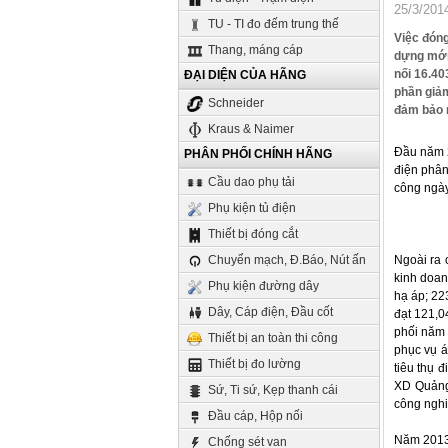
25/3/201
TU - TI đo đếm trung thế
Việc đóng
Thang, máng cáp
dựng mớ
nối 16.40
ĐẠI DIỆN CỦA HÃNG
phần giảm
Schneider
đảm bảo m
Kraus & Naimer
Đầu năm 20
PHÂN PHỐI CHÍNH HÃNG
điện phân
Cầu dao phụ tải
công ngày 
Phụ kiện tủ điện
Thiết bị đóng cắt
Chuyển mạch, Đ.Báo, Nút ấn
Ngoài ra 
kinh doan
Phụ kiện đường dây
hạ áp; 22
Dây, Cáp điện, Đầu cốt
đạt 121,0
phối năm 
Thiết bị an toàn thi công
phục vụ 
Thiết bị đo lường
tiêu thụ
XD Quảng
Sứ, Ti sứ, Kẹp thanh cái
công nghi
Đầu cáp, Hộp nối
Năm 2013 
Chống sét van