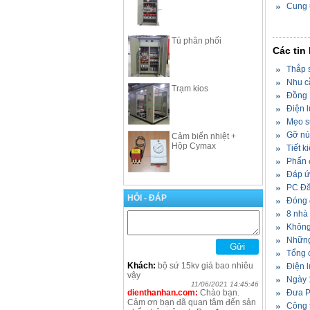
Cung ứ
Tủ phân phối
Các tin
Thắp 
Nhu cầ
Trạm kios
Đồng 
Điện 
Mẹo sử
Gỡ nút
Cảm biến nhiệt +
Hộp Cymax
Tiết k
Phấn đ
Đáp ứ
PC Đăk
HỎI - ĐÁP
Đóng 
8 nhà
Không
Những
Tổng 
Khách:
bộ sứ 15kv giá bao nhiêu
Điện 
vậy
Ngày 1
11/06/2021 14:45:46
dienthanhan.com:
Chào bạn.
Đưa Ph
Cảm ơn bạn đã quan tâm đến sản
Công t