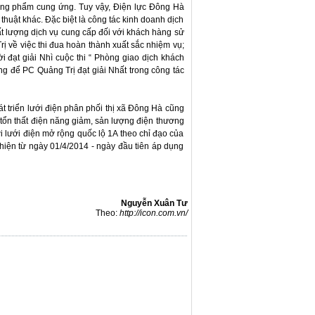
ơng phẩm cung ứng. Tuy vậy, Điện lực Đông Hà
ỹ thuật khác. Đặc biệt là công tác kinh doanh dịch
t lượng dịch vụ cung cấp đối với khách hàng sử
 về việc thi đua hoàn thành xuất sắc nhiệm vụ;
 đạt giải Nhì cuộc thi “ Phòng giao dịch khách
 để PC Quảng Trị đạt giải Nhất trong công tác
triển lưới điện phân phối thị xã Đông Hà cũng
 tổn thất điện năng giảm, sản lượng điện thương
i lưới điện mở rộng quốc lộ 1A theo chỉ đạo của
ện từ ngày 01/4/2014 - ngày đầu tiên áp dụng
Nguyễn Xuân Tư
Theo:
http://icon.com.vn/