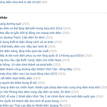
ng điện mùa khô lo đội chi phí
(
8/4
)
 khác
sáng đường quê
(
25/3
)
u điện có thể tăng đột biến trong mùa khô 2014
(
25/3
)
Nai đầu tư gần 400 tỷ đồng cho mạng lưới điện
(
25/3
)
lực Quảng Trạch: Cấp điện ổn định
(
25/3
)
 dụng thiết bị điện đúng cách và an toàn
(
25/3
)
 thắt thiếu điện cho “đầu tàu” kinh tế
(
25/3
)
iệm điện năng, tăng hiệu quả sản xuất
(
25/3
)
ấu di dời lưới điện phục vụ mở rộng quốc lộ 1A trong quý I/2014
(
25/3
)
ng nhu cầu cấp thiết “cung” điện cho miền Nam
(
25/3
)
 Nông: 10 năm hình thành và phát triển
(
25/3
)
điện thành công đường dây 500kV Vĩnh Tân- Sông Mây
(
25/3
)
 máy thủy điện của Lào hoạt động năm 2015
(
25/3
)
 để Miền Nam thiếu điện
(
25/3
)
 người âm thầm trong lễ hội
(
25/3
)
công ty điện lực miền Nam: Nhiều giải pháp đảm bảo cung ứng điện mùa khô
(
25/
lực Hải Phòng bảo đảm cung cấp điện an toàn, ổn định
(
25/3
)
5/3, tổ máy 1 Nhiệt điện Vĩnh Tân 2 sẽ chính thức hòa lưới điện quốc gia
(
25/3
)
ú Quốc trở thành đặc khu kinh tế quan trọng
(
25/3
)
y Điện lực Thái Lan đầu tư Nhiệt điện Quảng Trị
(
25/3
)