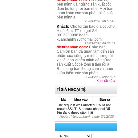
dienthanhan.com:
Dạ chào bạn,
bên mình đã ngừng sản xuất cột
điện bê tông rồi bạn nhé. Mời bạn
tham khảo các sản phẩm khác của
bên mình ạ.
25/03/2020 08:58:45
Khách:
Cho tôi xin báo giá cột chữ
H dài 6 m. TT xin gửi Sđt
0913230996 hoặc
xuanchinh996@gmail.com
23/03/2020 06:30:59
dienthanhan.com:
Chào bạn,
Cảm ơn bạn đã quan tâm đến sản
phẩm của công ty mình nhưng rất
xin lỗi bạn vì bên mình đã ngừng
sản xuất Cột bê tông li tâm rồi ạ.
Rất mong bạn thông cảm và tham
khảo thêm các sản phẩm ...
23/03/2020 09:20:07
Xem tất cả
»
TỈ GIÁ NGOẠI TỆ
Mã
Mua vào
Bán ra
The request was aborted: Could not
create SSL/TLS secure channel.Dữ
liệu đang được cập nhật
Nguồn: Vietcombank, ngày
8/8/2026