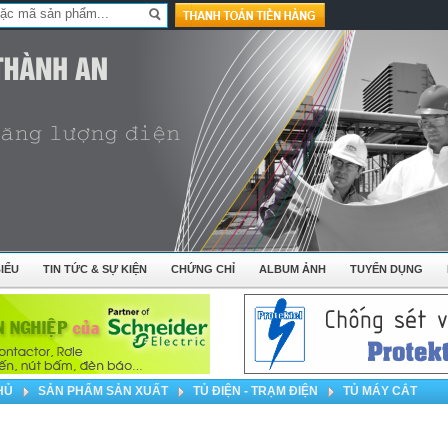
IỂU
TIN TỨC & SỰ KIỆN
CHỨNG CHỈ
ALBUM ẢNH
TUYỂN DỤNG
HỦ
SẢN PHẨM SẢN XUẤT
TỦ ĐIỆN - TRẠM ĐIỆN
TỦ MÁY CẮT