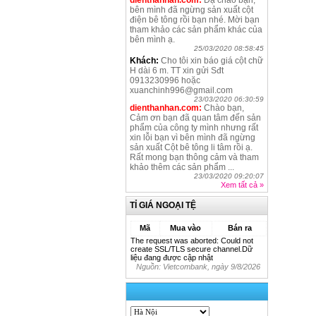
dienthanhan.com:
Dạ chào bạn,
bên mình đã ngừng sản xuất cột
điện bê tông rồi bạn nhé. Mời bạn
tham khảo các sản phẩm khác của
bên mình ạ.
25/03/2020 08:58:45
Khách:
Cho tôi xin báo giá cột chữ
H dài 6 m. TT xin gửi Sđt
0913230996 hoặc
xuanchinh996@gmail.com
23/03/2020 06:30:59
dienthanhan.com:
Chào bạn,
Cảm ơn bạn đã quan tâm đến sản
phẩm của công ty mình nhưng rất
xin lỗi bạn vì bên mình đã ngừng
sản xuất Cột bê tông li tâm rồi ạ.
Rất mong bạn thông cảm và tham
khảo thêm các sản phẩm ...
23/03/2020 09:20:07
Xem tất cả
»
TỈ GIÁ NGOẠI TỆ
Mã
Mua vào
Bán ra
The request was aborted: Could not
create SSL/TLS secure channel.Dữ
liệu đang được cập nhật
Nguồn: Vietcombank, ngày
9/8/2026