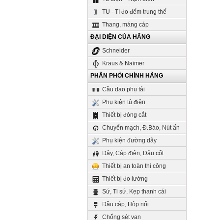
TU - TI đo đếm trung thế
Thang, máng cáp
ĐẠI DIỆN CỦA HÃNG
Schneider
Kraus & Naimer
PHÂN PHỐI CHÍNH HÃNG
Cầu dao phụ tải
Phụ kiện tủ điện
Thiết bị đóng cắt
Chuyển mạch, Đ.Báo, Nút ấn
Phụ kiện đường dây
Dây, Cáp điện, Đầu cốt
Thiết bị an toàn thi công
Thiết bị đo lường
Sứ, Ti sứ, Kẹp thanh cái
Đầu cáp, Hộp nối
Chống sét van