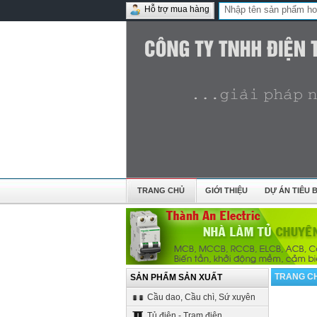
Hỗ trợ mua hàng
TRANG CHỦ
GIỚI THIỆU
DỰ ÁN TIÊU B
TRANG C
SẢN PHẨM SẢN XUẤT
Cầu dao, Cầu chì, Sứ xuyên
Tủ điện - Trạm điện