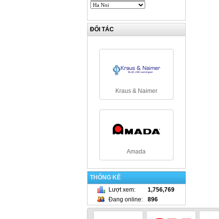
ĐỐI TÁC
Kraus & Naimer
Amada
THỐNG KÊ
Lượt xem
:
1,756,769
Đang online
:
896
NamRack