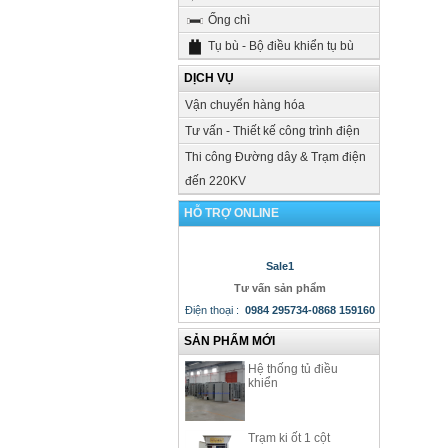
Ống chì
Tụ bù - Bộ điều khiển tụ bù
DỊCH VỤ
Vận chuyển hàng hóa
Tư vấn - Thiết kế công trình điện
Thi công Đường dây & Trạm điện
đến 220KV
HỖ TRỢ ONLINE
Sale1
Tư vấn sản phẩm
Điện thoại
:
0984 295734-0868 159160
SẢN PHẨM MỚI
Hệ thống tủ điều
khiển
Trạm ki ốt 1 cột