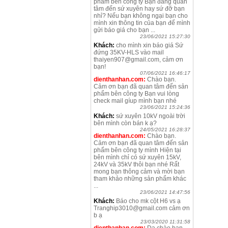
phẩm bên công ty Bạn đang quan
tâm đến sứ xuyên hay sứ đỡ bạn
nhỉ? Nếu bạn không ngại bạn cho
mình xin thông tin của bạn để mình
gửi báo giá cho bạn ...
23/06/2021 15:27:30
Khách:
cho mình xin báo giá Sứ
đứng 35KV-HLS vào mail
thaiyen907@gmail.com, cảm ơn
bạn!
07/06/2021 16:46:17
dienthanhan.com:
Chào bạn.
Cảm ơn bạn đã quan tâm đến sản
phẩm bên công ty Bạn vui lòng
check mail gíup mình bạn nhé
23/06/2021 15:24:36
Khách:
sứ xuyên 10kV ngoài trời
bên mình còn bán k ạ?
24/05/2021 16:28:37
dienthanhan.com:
Chào bạn.
Cảm ơn bạn đã quan tâm đến sản
phẩm bên công ty mình Hiện tại
bên mình chỉ có sứ xuyên 15kV,
24kV và 35kV thôi bạn nhé Rất
mong bạn thông cảm và mời bạn
tham khảo những sản phẩm khác
...
23/06/2021 14:47:56
Khách:
Báo cho mk cột H6 vs ạ
Tranghip3010@gmail.com cảm ơn
b ạ
23/03/2020 11:31:58