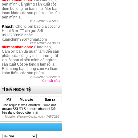
dienthanhan.com:
Dạ chào bạn,
bên mình đã ngừng sản xuất cột
điện bê tông rồi bạn nhé. Mời bạn
tham khảo các sản phẩm khác của
bên mình ạ.
25/03/2020 08:58:45
Khách:
Cho tôi xin báo giá cột chữ
H dài 6 m. TT xin gửi Sđt
0913230996 hoặc
xuanchinh996@gmail.com
23/03/2020 06:30:59
dienthanhan.com:
Chào bạn,
Cảm ơn bạn đã quan tâm đến sản
phẩm của công ty mình nhưng rất
xin lỗi bạn vì bên mình đã ngừng
sản xuất Cột bê tông li tâm rồi ạ.
Rất mong bạn thông cảm và tham
khảo thêm các sản phẩm ...
23/03/2020 09:20:07
Xem tất cả
»
TỈ GIÁ NGOẠI TỆ
Mã
Mua vào
Bán ra
The request was aborted: Could not
create SSL/TLS secure channel.Dữ
liệu đang được cập nhật
Nguồn: Vietcombank, ngày
7/8/2026