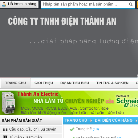
Hỗ trợ mua hàng
TRANG CHỦ
GIỚI THIỆU
DỰ ÁN TIÊU BIỂU
TIN TỨC & SỰ KIỆN
TRANG CHỦ
ĐẠI DIỆN CỦA HÃNG
SẢN PHẨM SẢN XUẤT
Trung thế
Cầu dao, Cầu chì, Sứ xuyên
(10)
Tủ điện - Trạm điện