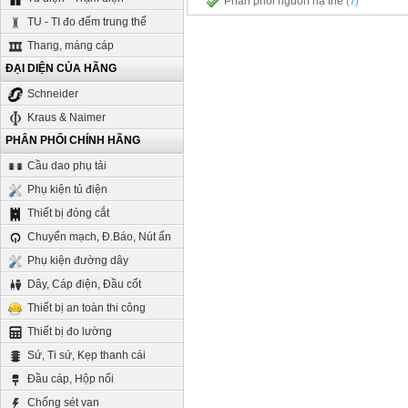
Phân phối nguồn hạ thế
(7)
TU - TI đo đếm trung thế
Thang, máng cáp
ĐẠI DIỆN CỦA HÃNG
Schneider
Kraus & Naimer
PHÂN PHỐI CHÍNH HÃNG
Cầu dao phụ tải
Phụ kiện tủ điện
Thiết bị đóng cắt
Chuyển mạch, Đ.Báo, Nút ấn
Phụ kiện đường dây
Dây, Cáp điện, Đầu cốt
Thiết bị an toàn thi công
Thiết bị đo lường
Sứ, Ti sứ, Kẹp thanh cái
Đầu cáp, Hộp nối
Chống sét van