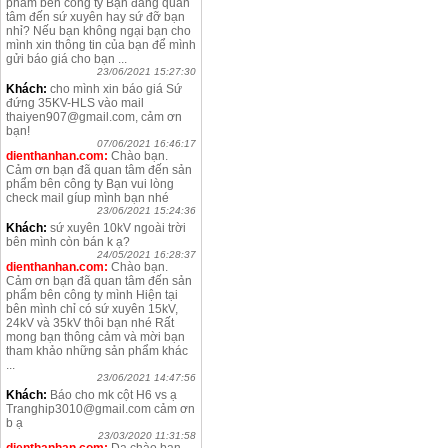
phẩm bên công ty Bạn đang quan
tâm đến sứ xuyên hay sứ đỡ bạn
nhỉ? Nếu bạn không ngại bạn cho
mình xin thông tin của bạn để mình
gửi báo giá cho bạn ...
23/06/2021 15:27:30
Khách:
cho mình xin báo giá Sứ
đứng 35KV-HLS vào mail
thaiyen907@gmail.com, cảm ơn
bạn!
07/06/2021 16:46:17
dienthanhan.com:
Chào bạn.
Cảm ơn bạn đã quan tâm đến sản
phẩm bên công ty Bạn vui lòng
check mail gíup mình bạn nhé
23/06/2021 15:24:36
Khách:
sứ xuyên 10kV ngoài trời
bên mình còn bán k ạ?
24/05/2021 16:28:37
dienthanhan.com:
Chào bạn.
Cảm ơn bạn đã quan tâm đến sản
phẩm bên công ty mình Hiện tại
bên mình chỉ có sứ xuyên 15kV,
24kV và 35kV thôi bạn nhé Rất
mong bạn thông cảm và mời bạn
tham khảo những sản phẩm khác
...
23/06/2021 14:47:56
Khách:
Báo cho mk cột H6 vs ạ
Tranghip3010@gmail.com cảm ơn
b ạ
23/03/2020 11:31:58