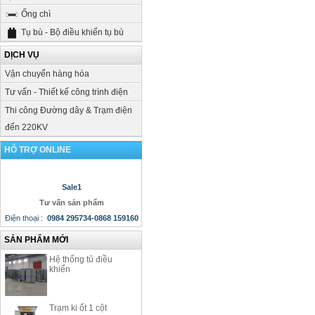
Ống chì
Tụ bù - Bộ điều khiển tụ bù
DỊCH VỤ
Vận chuyển hàng hóa
Tư vấn - Thiết kế công trình điện
Thi công Đường dây & Trạm điện
đến 220KV
HỖ TRỢ ONLINE
Sale1
Tư vấn sản phẩm
Điện thoại
:
0984 295734-0868 159160
SẢN PHẨM MỚI
Hệ thống tủ điều
khiển
Trạm ki ốt 1 cột