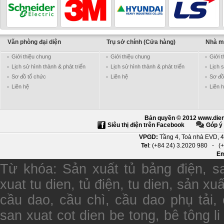
Văn phòng đại diện
Trụ sở chính (Cửa hàng)
Nhà m
Giới thiệu chung
Giới thiệu chung
Giới 
Schneider - Electric
Lịch sử hình thành & phát triển
Lịch sử hình thành & phát triển
Lịch s
Sơ đồ tổ chức
Liên hệ
Sơ đồ
Liên hệ
Liên 
Bản quyền © 2012 www.dien
TRUMPF
Siêu thị điện trên Facebook
Góp ý 
VPGD:
Tầng 4, Toà nhà EVD, 4
Tel
: (+84 24) 3.2020 980 -
(
Em
Từ khóa
:
Sản xuất tủ bảng điện, sa
xuat tu dien, tủ điện, tu dien, sản x
cầu dao, cầu chì, cầu dao phụ tải, 
san xuat cot dien be tong, bê tông li