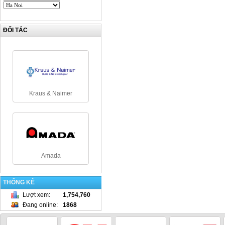
ĐỐI TÁC
Kraus & Naimer
Amada
THỐNG KÊ
Lượt xem
:
1,754,760
Đang online
:
1868
NamRack