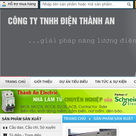
Hỗ trợ mua hàng
TRANG CHỦ
GIỚI THIỆU
DỰ ÁN TIÊU BIỂU
TIN TỨC & SỰ KIỆN
TRANG CHỦ
SẢN PHẨM SẢN XUẤT
SẢN PHẨM SẢN XUẤT
Cầu dao, Cầu chì, Sứ xuyên
Tủ điện - Trạm điện