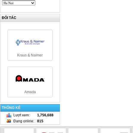
ĐỐI TÁC
Kraus & Naimer
Amada
THỐNG KÊ
Lượt xem
:
1,756,688
Đang online
:
815
NamRack