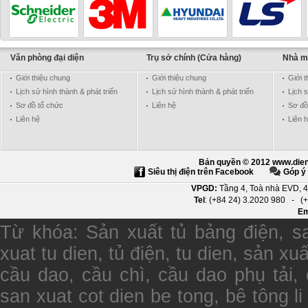
Văn phòng đại diện
Trụ sở chính (Cửa hàng)
Nhà m
Giới thiệu chung
Giới thiệu chung
Giới 
Schneider - Electric
Lịch sử hình thành & phát triển
Lịch sử hình thành & phát triển
Lịch s
Sơ đồ tổ chức
Liên hệ
Sơ đồ
Liên hệ
Liên 
Bản quyền © 2012 www.dien
Siêu thị điện trên Facebook
Góp ý 
TRUMPF
VPGD:
Tầng 4, Toà nhà EVD, 4
Tel
: (+84 24) 3.2020 980 -
(
Em
Từ khóa
:
Sản xuất tủ bảng điện, sa
xuat tu dien, tủ điện, tu dien, sản x
cầu dao, cầu chì, cầu dao phụ tải, 
san xuat cot dien be tong, bê tông li