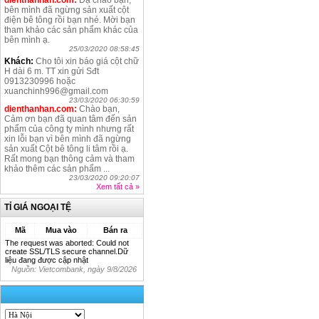
dienthanhan.com:
Dạ chào bạn,
bên mình đã ngừng sản xuất cột
điện bê tông rồi bạn nhé. Mời bạn
tham khảo các sản phẩm khác của
bên mình ạ.
25/03/2020 08:58:45
Khách:
Cho tôi xin báo giá cột chữ
H dài 6 m. TT xin gửi Sđt
0913230996 hoặc
xuanchinh996@gmail.com
23/03/2020 06:30:59
dienthanhan.com:
Chào bạn,
Cảm ơn bạn đã quan tâm đến sản
phẩm của công ty mình nhưng rất
xin lỗi bạn vì bên mình đã ngừng
sản xuất Cột bê tông li tâm rồi ạ.
Rất mong bạn thông cảm và tham
khảo thêm các sản phẩm ...
23/03/2020 09:20:07
Xem tất cả
»
TỈ GIÁ NGOẠI TỆ
Mã
Mua vào
Bán ra
The request was aborted: Could not
create SSL/TLS secure channel.Dữ
liệu đang được cập nhật
Nguồn: Vietcombank, ngày
9/8/2026