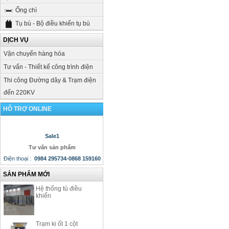
Ống chì
Tụ bù - Bộ điều khiển tụ bù
DỊCH VỤ
Vận chuyển hàng hóa
Tư vấn - Thiết kế công trình điện
Thi công Đường dây & Trạm điện
đến 220KV
HỖ TRỢ ONLINE
Sale1
Tư vấn sản phẩm
Điện thoại
:
0984 295734-0868 159160
SẢN PHẨM MỚI
Hệ thống tủ điều
khiển
Trạm ki ốt 1 cột