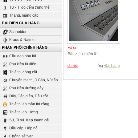
TU - TI đo đếm trung thế
Thang, máng cáp
ĐẠI DIỆN CỦA HÃNG
Schneider
Kraus & Naimer
PHÂN PHỐI CHÍNH HÃNG
Mã SP:
Bàn điều khiển 01
Cầu dao phụ tải
Phụ kiện tủ điện
chi tiết
Đặt hàng
Thiết bị đóng cắt
Chuyển mạch, Đ.Báo, Nút ấn
Phụ kiện đường dây
Dây, Cáp điện, Đầu cốt
Thiết bị an toàn thi công
Thiết bị đo lường
Sứ, Ti sứ, Kẹp thanh cái
Đầu cáp, Hộp nối
Chống sét van