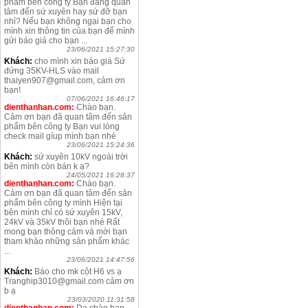
phẩm bên công ty Bạn đang quan
tâm đến sứ xuyên hay sứ đỡ bạn
nhỉ? Nếu bạn không ngại bạn cho
mình xin thông tin của bạn để mình
gửi báo giá cho bạn ...
23/06/2021 15:27:30
Khách:
cho mình xin báo giá Sứ
đứng 35KV-HLS vào mail
thaiyen907@gmail.com, cảm ơn
bạn!
07/06/2021 16:46:17
dienthanhan.com:
Chào bạn.
Cảm ơn bạn đã quan tâm đến sản
phẩm bên công ty Bạn vui lòng
check mail gíup mình bạn nhé
23/06/2021 15:24:36
Khách:
sứ xuyên 10kV ngoài trời
bên mình còn bán k ạ?
24/05/2021 16:28:37
dienthanhan.com:
Chào bạn.
Cảm ơn bạn đã quan tâm đến sản
phẩm bên công ty mình Hiện tại
bên mình chỉ có sứ xuyên 15kV,
24kV và 35kV thôi bạn nhé Rất
mong bạn thông cảm và mời bạn
tham khảo những sản phẩm khác
...
23/06/2021 14:47:56
Khách:
Báo cho mk cột H6 vs ạ
Tranghip3010@gmail.com cảm ơn
b ạ
23/03/2020 11:31:58