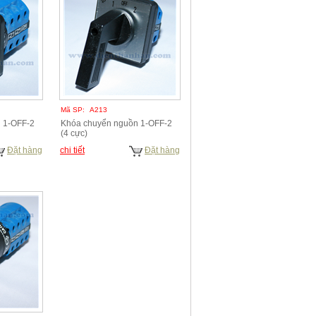
Mã SP:
A213
 1-OFF-2
Khóa chuyển nguồn 1-OFF-2
(4 cực)
Đặt hàng
chi tiết
Đặt hàng