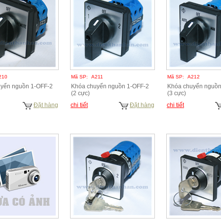
210
Mã SP:
A211
Mã SP:
A212
yển nguồn 1-OFF-2
Khóa chuyển nguồn 1-OFF-2
Khóa chuyển nguồn
(2 cực)
(3 cực)
Đặt hàng
chi tiết
Đặt hàng
chi tiết