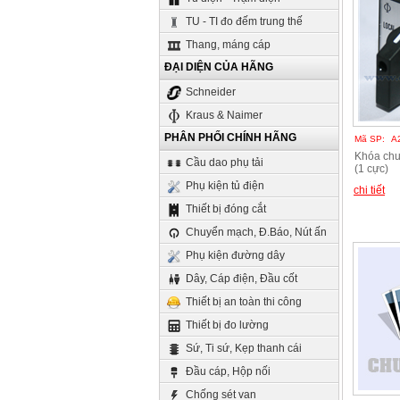
TU - TI đo đếm trung thế
Thang, máng cáp
ĐẠI DIỆN CỦA HÃNG
Schneider
Kraus & Naimer
PHÂN PHỐI CHÍNH HÃNG
Mã SP:
A
Khóa chu
Cầu dao phụ tải
(1 cực)
Phụ kiện tủ điện
chi tiết
Thiết bị đóng cắt
Chuyển mạch, Đ.Báo, Nút ấn
Phụ kiện đường dây
Dây, Cáp điện, Đầu cốt
Thiết bị an toàn thi công
Thiết bị đo lường
Sứ, Ti sứ, Kẹp thanh cái
Đầu cáp, Hộp nối
Chống sét van