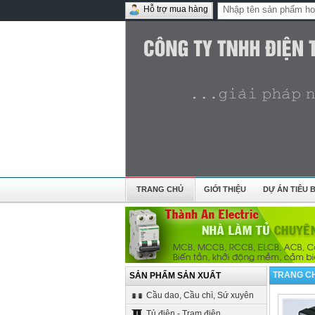
Hỗ trợ mua hàng
TRANG CHỦ
GIỚI THIỆU
DỰ ÁN TIÊU B
TRANG C
SẢN PHẨM SẢN XUẤT
Cầu dao, Cầu chì, Sứ xuyên
Tủ điện - Trạm điện