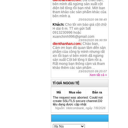
dienthanhan.com:
Dạ chào bạn,
bên mình đã ngừng sản xuất cột
điện bê tông rồi bạn nhé. Mời bạn
tham khảo các sản phẩm khác của
bên mình ạ.
25/03/2020 08:58:45
Khách:
Cho tôi xin báo giá cột chữ
H dài 6 m. TT xin gửi Sđt
0913230996 hoặc
xuanchinh996@gmail.com
23/03/2020 06:30:59
dienthanhan.com:
Chào bạn,
Cảm ơn bạn đã quan tâm đến sản
phẩm của công ty mình nhưng rất
xin lỗi bạn vì bên mình đã ngừng
sản xuất Cột bê tông li tâm rồi ạ.
Rất mong bạn thông cảm và tham
khảo thêm các sản phẩm ...
23/03/2020 09:20:07
Xem tất cả
»
TỈ GIÁ NGOẠI TỆ
Mã
Mua vào
Bán ra
The request was aborted: Could not
create SSL/TLS secure channel.Dữ
liệu đang được cập nhật
Nguồn: Vietcombank, ngày
7/8/2026