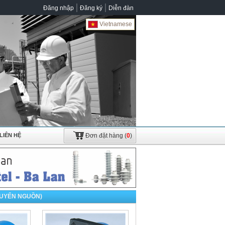
Đăng nhập
Đăng ký
Diễn đàn
Vietnamese
LIÊN HỆ
Đơn đặt hàng
(
0
)
HUYỂN NGUỒN)