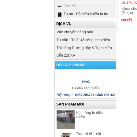
Mã SP:
A
Ống chì
Khóa chu
(6 cực)
Tụ bù - Bộ điều khiển tụ bù
chi tiết
DỊCH VỤ
Vận chuyển hàng hóa
Tư vấn - Thiết kế công trình điện
Thi công Đường dây & Trạm điện
đến 220KV
HỖ TRỢ ONLINE
Sale1
Tư vấn sản phẩm
Điện thoại
:
0984 295734-0868 159160
SẢN PHẨM MỚI
Hệ thống tủ điều
khiển
Trạm ki ốt 1 cột