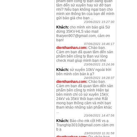
phẩm bên công ty Bạn đang quan
tâm đến sứ xuyên hay sứ đỡ bạn
nhỉ? Nếu bạn không ngại bạn cho
mình xin thông tin của bạn để mình
gửi báo giá cho bạn ...
23/06/2021 15:27:30
Khách:
cho mình xin báo giá Sứ
đứng 35KV-HLS vào mail
thaiyen907@gmail.com, cảm ơn
bạn!
07/06/2021 16:46:17
dienthanhan.com:
Chào bạn.
Cảm ơn bạn đã quan tâm đến sản
phẩm bên công ty Bạn vui lòng
check mail gíup mình bạn nhé
23/06/2021 15:24:36
Khách:
sứ xuyên 10kV ngoài trời
bên mình còn bán k ạ?
24/05/2021 16:28:37
dienthanhan.com:
Chào bạn.
Cảm ơn bạn đã quan tâm đến sản
phẩm bên công ty mình Hiện tại
bên mình chỉ có sứ xuyên 15kV,
24kV và 35kV thôi bạn nhé Rất
mong bạn thông cảm và mời bạn
tham khảo những sản phẩm khác
...
23/06/2021 14:47:56
Khách:
Báo cho mk cột H6 vs ạ
Tranghip3010@gmail.com cảm ơn
b ạ
23/03/2020 11:31:58