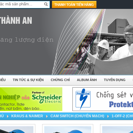
IỂU
TIN TỨC & SỰ KIỆN
CHỨNG CHỈ
ALBUM ẢNH
TUYỂN DỤNG
HỦ
KRAUS & NAIMER
CAM SWITCH (CHUYỂN MẠCH)
1-OFF-2 (C