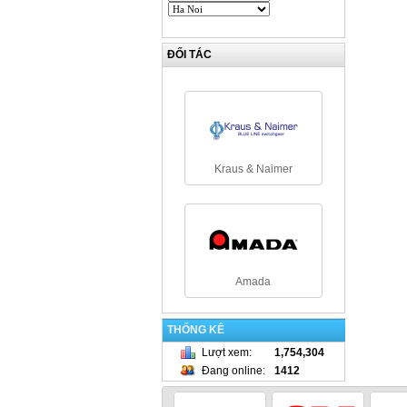
ĐỐI TÁC
Kraus & Naimer
Amada
THỐNG KÊ
Lượt xem
:
1,754,304
Đang online
:
1412
NamRack